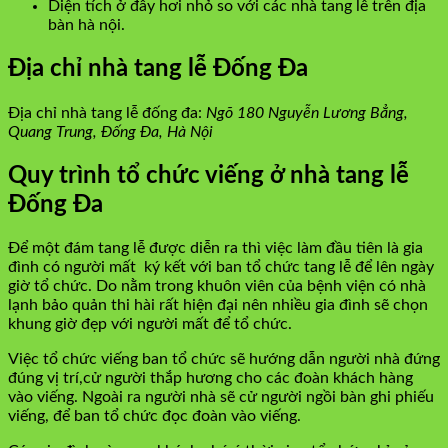
Diện tích ở đây hơi nhỏ so với các nhà tang lễ trên địa
bàn hà nội.
Địa chỉ nhà tang lễ Đống Đa
Địa chỉ nhà tang lễ đống đa:
Ngõ 180 Nguyễn Lương Bẳng,
Quang Trung, Đống Đa, Hà Nội
Quy trình tổ chức viếng ở nhà tang lễ
Đống Đa
Để một đám tang lễ được diễn ra thì việc làm đầu tiên là gia
đình có người mất ký kết với ban tổ chức tang lễ để lên ngày
giờ tổ chức. Do nằm trong khuôn viên của bệnh viện có nhà
lạnh bảo quản thi hài rất hiện đại nên nhiều gia đình sẽ chọn
khung giờ đẹp với người mất để tổ chức.
Việc tổ chức viếng ban tổ chức sẽ hướng dẫn người nhà đứng
đúng vị trí,cử người thắp hương cho các đoàn khách hàng
vào viếng. Ngoài ra người nhà sẽ cử người ngồi bàn ghi phiếu
viếng, để ban tổ chức đọc đoàn vào viếng.