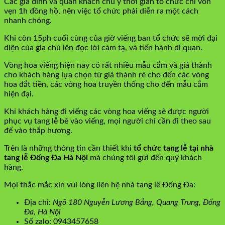
Các gia đình và quan khách chú ý thời gian tổ chức chỉ vỏn
vẹn 1h đồng hồ, nên việc tổ chức phải diễn ra một cách
nhanh chóng.
Khi còn 15ph cuối cùng của giờ viếng ban tổ chức sẽ mời đại
diện của gia chủ lên đọc lời cảm tạ, và tiến hành di quan.
Vòng hoa viếng hiện nay có rất nhiều mẫu cắm và giá thành
cho khách hàng lựa chọn từ giá thành rẻ cho đến các vòng
hoa đắt tiền, các vòng hoa truyền thống cho đến mẫu cắm
hiện đại.
Khi khách hàng đi viếng các vòng hoa viếng sẽ được người
phục vụ tang lễ bê vào viếng, mọi người chỉ cần đi theo sau
để vào thắp hương.
Trên là những thông tin cần thiết khi
tổ chức tang lễ tại nhà
tang lễ Đống Đa Hà Nội
mà chúng tôi gửi đến quý khách
hàng.
Mọi thắc mắc xin vui lòng liên hệ nhà tang lễ Đống Đa:
Địa chỉ:
Ngõ 180 Nguyễn Lương Bẳng, Quang Trung, Đống
Đa, Hà Nội
Số zalo: 0943457658