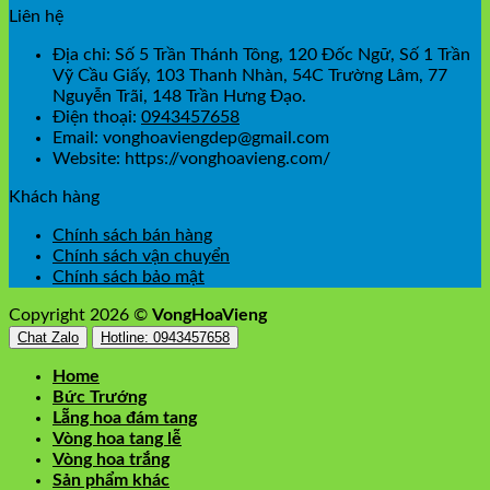
Liên hệ
Địa chỉ: Số 5 Trần Thánh Tông, 120 Đốc Ngữ, Số 1 Trần
Vỹ Cầu Giấy, 103 Thanh Nhàn, 54C Trường Lâm, 77
Nguyễn Trãi, 148 Trần Hưng Đạo.
Điện thoại:
0943457658
Email: vonghoaviengdep@gmail.com
Website: https://vonghoavieng.com/
Khách hàng
Chính sách bán hàng
Chính sách vận chuyển
Chính sách bảo mật
Copyright 2026 ©
VongHoaVieng
Chat Zalo
Hotline: 0943457658
Home
Bức Trướng
Lẵng hoa đám tang
Vòng hoa tang lễ
Vòng hoa trắng
Sản phẩm khác