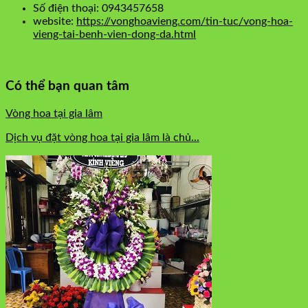
Số điện thoại: 0943457658
website:
https://vonghoavieng.com/tin-tuc/vong-hoa-
vieng-tai-benh-vien-dong-da.html
Có thể bạn quan tâm
Vòng hoa tại gia lâm
Dịch vụ đặt vòng hoa tại gia lâm là chủ...