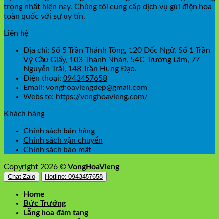
trọng nhất hiện nay. Chúng tôi cung cấp dịch vụ gửi điện hoa
toàn quốc với sự uy tín.
Liên hệ
Địa chỉ: Số 5 Trần Thánh Tông, 120 Đốc Ngữ, Số 1 Trần
Vỹ Cầu Giấy, 103 Thanh Nhàn, 54C Trường Lâm, 77
Nguyễn Trãi, 148 Trần Hưng Đạo.
Điện thoại:
0943457658
Email: vonghoaviengdep@gmail.com
Website: https://vonghoavieng.com/
Khách hàng
Chính sách bán hàng
Chính sách vận chuyển
Chính sách bảo mật
Copyright 2026 ©
VongHoaVieng
Chat Zalo
Hotline: 0943457658
Home
Bức Trướng
Lẵng hoa đám tang