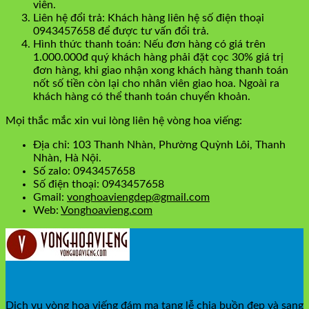
viên.
Liên hệ đổi trả: Khách hàng liên hệ số điện thoại
0943457658 để được tư vấn đổi trả.
Hình thức thanh toán: Nếu đơn hàng có giá trên
1.000.000đ quý khách hàng phải đặt cọc 30% giá trị
đơn hàng, khi giao nhận xong khách hàng thanh toán
nốt số tiền còn lại cho nhân viên giao hoa. Ngoài ra
khách hàng có thể thanh toán chuyển khoản.
Mọi thắc mắc xin vui lòng liên hệ vòng hoa viếng:
Địa chỉ: 103 Thanh Nhàn, Phường Quỳnh Lôi, Thanh
Nhàn, Hà Nội.
Số zalo: 0943457658
Số điện thoại: 0943457658
Gmail:
vonghoaviengdep@gmail.com
Web:
Vonghoavieng.com
Dịch vụ vòng hoa viếng đám ma tang lễ chia buồn đẹp và sang