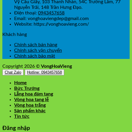
Vỹ Cầu Giấy, 103 Thanh Nhàn, 54C Trường Lâm, 77
Nguyễn Trãi, 148 Trần Hưng Đạo.
Điện thoại:
0943457658
Email: vonghoaviengdep@gmail.com
Website: https://vonghoavieng.com/
Khách hàng
Chính sách bán hàng
Chính sách vận chuyển
Chính sách bảo mật
Copyright 2026 ©
VongHoaVieng
Chat Zalo
Hotline: 0943457658
Home
Bức Trướng
Lẵng hoa đám tang
Vòng hoa tang lễ
Vòng hoa trắng
Sản phẩm khác
Tin tức
Đăng nhập