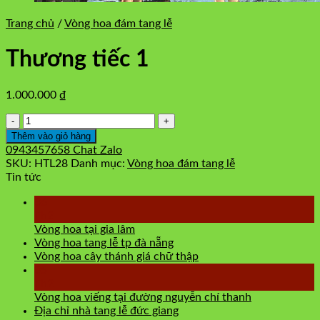
Trang chủ
/
Vòng hoa đám tang lễ
Thương tiếc 1
1.000.000
₫
Thương
tiếc
Thêm vào giỏ hàng
1
0943457658
Chat Zalo
số
SKU:
HTL28
Danh mục:
Vòng hoa đám tang lễ
lượng
Tin tức
06
Th2
Vòng hoa tại gia lâm
Vòng hoa tang lễ tp đà nẵng
Vòng hoa cây thánh giá chữ thập
05
Th2
Vòng hoa viếng tại đường nguyễn chí thanh
Địa chỉ nhà tang lễ đức giang