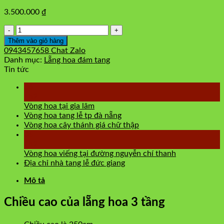
3.500.000
₫
Lẵng
hoa
Thêm vào giỏ hàng
cao
0943457658
Chat Zalo
cấp
Danh mục:
Lẵng hoa đám tang
số
Tin tức
lượng
06
Th2
Vòng hoa tại gia lâm
Vòng hoa tang lễ tp đà nẵng
Vòng hoa cây thánh giá chữ thập
05
Th2
Vòng hoa viếng tại đường nguyễn chí thanh
Địa chỉ nhà tang lễ đức giang
Mô tả
Chiều cao của lẵng hoa 3 tầng