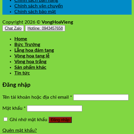
Chính sách bán hàng
Chính sách vận chuyển
Chính sách bảo mật
Copyright 2026 ©
VongHoaVieng
Chat Zalo
Hotline: 0943457658
Home
Bức Trướng
Lẵng hoa đám tang
Vòng hoa tang lễ
Vòng hoa trắng
Sản phẩm khác
Tin tức
Đăng nhập
Tên tài khoản hoặc địa chỉ email
*
Mật khẩu
*
Ghi nhớ mật khẩu
Đăng nhập
Quên mật khẩu?