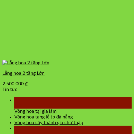
Lẵng hoa 2 tầng Lớn
2.500.000
₫
Tin tức
06
Th2
Vòng hoa tại gia lâm
Vòng hoa tang lễ tp đà nẵng
Vòng hoa cây thánh giá chữ thập
05