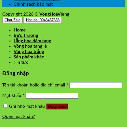
Chính sách bảo mật
Copyright 2026 ©
VongHoaVieng
Chat Zalo
Hotline: 0943457658
Home
Bức Trướng
Lẵng hoa đám tang
Vòng hoa tang lễ
Vòng hoa trắng
Sản phẩm khác
Tin tức
Đăng nhập
Tên tài khoản hoặc địa chỉ email
*
Mật khẩu
*
Ghi nhớ mật khẩu
Đăng nhập
Quên mật khẩu?