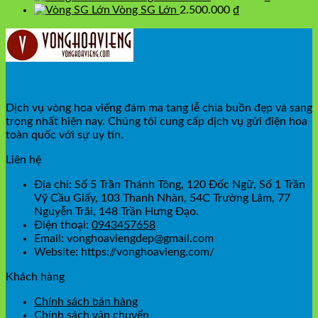
Vòng SG Lớn
2.500.000
₫
Dịch vụ vòng hoa viếng đám ma tang lễ chia buồn đẹp và sang
trọng nhất hiện nay. Chúng tôi cung cấp dịch vụ gửi điện hoa
toàn quốc với sự uy tín.
Liên hệ
Địa chỉ: Số 5 Trần Thánh Tông, 120 Đốc Ngữ, Số 1 Trần
Vỹ Cầu Giấy, 103 Thanh Nhàn, 54C Trường Lâm, 77
Nguyễn Trãi, 148 Trần Hưng Đạo.
Điện thoại:
0943457658
Email: vonghoaviengdep@gmail.com
Website: https://vonghoavieng.com/
Khách hàng
Chính sách bán hàng
Chính sách vận chuyển